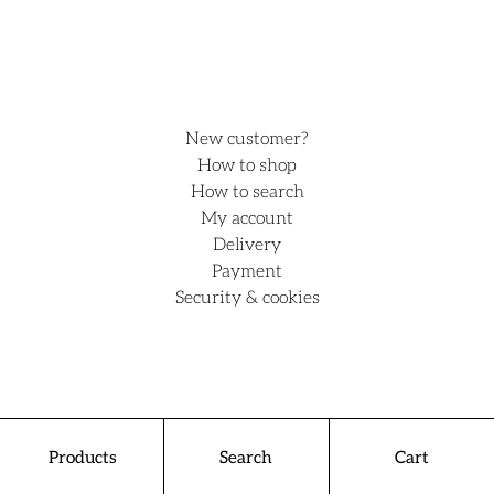
Kakao 66% min.
Förvaras/oppbevares bäst vid 16 - 20 °C
*Ekologisk ingrediens
Energi 2389,8 kJ 570,7 kcal
Hjälp
Fett 42,6g
- varav mättat 26,9g
New customer?
Kolhydrater 36,4g
How to shop
- varav sockerarter 33,2g
How to search
Protein 6,1g
My account
Salt 0g
Delivery
Payment
Security & cookies
Bäst före: 12 månader från tillverkning
Products
Search
Cart