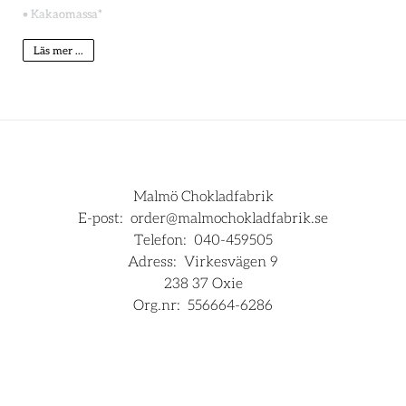
• Kakaomassa*
• Kakaosmör*
Läs mer ...
• Rörsocker*/sukker*
•
Helmjölkspulver
*
• Sheasmör*
• Glykossirap
Malmö Chokladfabrik
• Hallon*
E-post:
order@malmochokladfabrik.se
Telefon:
040-459505
• Blåbär
Adress:
Virkesvägen 9
• Vanilj*
238 37 Oxie
Org.nr:
556664-6286
*Ekologisk ingrediens
Kakaomassa, Rörsocker, kakaosmör och vanilj handlade i enlighet
med Fairtrade-kriterierna, totalt 84%.
För företag