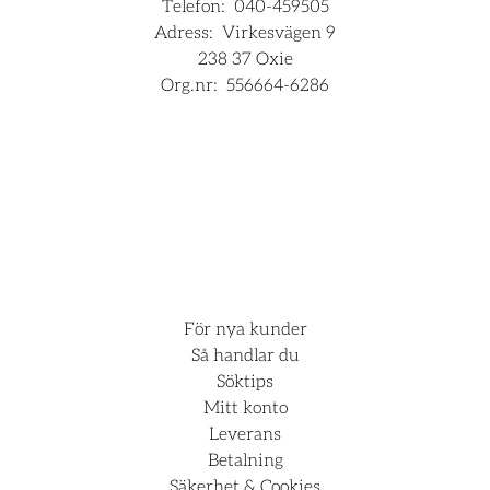
Telefon:
040-459505
Adress:
Virkesvägen 9
238 37 Oxie
Org.nr:
556664-6286
För företag
Hjälp
För nya kunder
Så handlar du
Söktips
Mitt konto
Leverans
Betalning
Säkerhet & Cookies