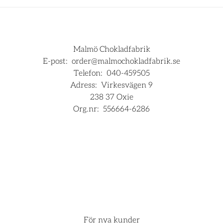
Malmö Chokladfabrik
E-post:
order@malmochokladfabrik.se
Telefon:
040-459505
Adress:
Virkesvägen 9
238 37 Oxie
Org.nr:
556664-6286
För företag
Hjälp
För nya kunder