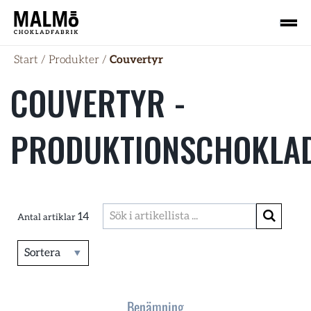
Start
/
Produkter
/
Couvertyr
COUVERTYR -
PRODUKTIONSCHOKLA
14
Antal artiklar
Sortera
Benämning