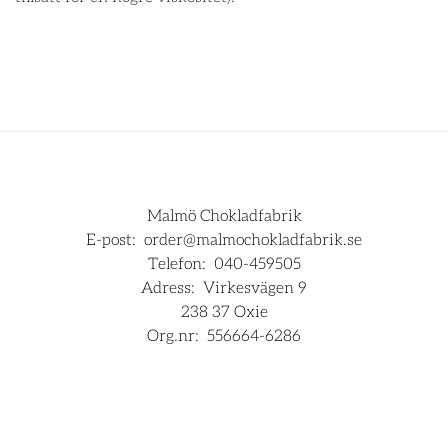
Malmö Chokladfabrik
E-post:
order@malmochokladfabrik.se
Telefon:
040-459505
Adress:
Virkesvägen 9
238 37 Oxie
Org.nr:
556664-6286
För företag