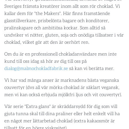
Sveriges främsta kreatörer inom allt som rör choklad. Vi
kallar dem för "the Makers". Här finns framstående
glasstillverkare, prisbelönta bagare och konditorer,
pralinskapare och ambitiösa kockar. Som alltid så
undviker vi nötter, gluten, soja och onödiga tillsatser i vår
choklad, vilket gör att den är oerhört ren.
Om du är en professionell chokladanvändare men inte
kund till oss idag så hör av dig till oss på
dialog@malmochokladfabrik.se
så kan vi berätta mer.
Vi har vad många anser är marknadens bästa veganska
couvertyr (dvs all vår mörka choklad är såklart vegansk,
men vi kan också erbjuda mjölkfri ljus och vit couvertyr).
Vår serie "Extra glans" är skräddarsydd för dig som vill
gjuta tunna skal till dina praliner eller helt enkelt vill ha
en något mer lättarbetad choklad (extra kakaosmör är
tillsatt för en högre viskositet).