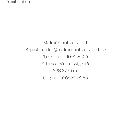
kombination.
Malmö Chokladfabrik
E-post:
order@malmochokladfabrik.se
Telefon:
040-459505
Adress:
Virkesvägen 9
238 37 Oxie
Org.nr:
556664-6286
För företag