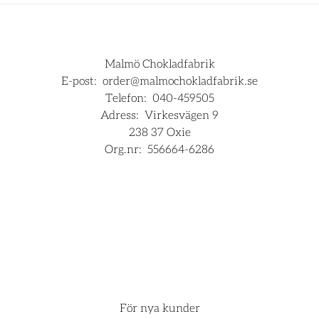
Malmö Chokladfabrik
E-post:
order@malmochokladfabrik.se
Telefon:
040-459505
Adress:
Virkesvägen 9
238 37 Oxie
Org.nr:
556664-6286
För företag
Hjälp
För nya kunder