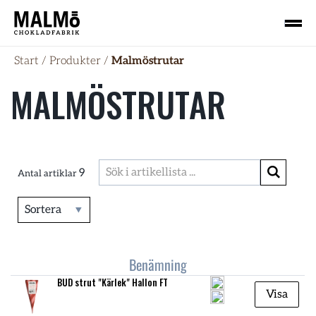
Start
/
Produkter
/
Malmöstrutar
MALMÖSTRUTAR
9
Antal artiklar
Sortera
Benämning
BUD strut "Kärlek" Hallon FT
Visa