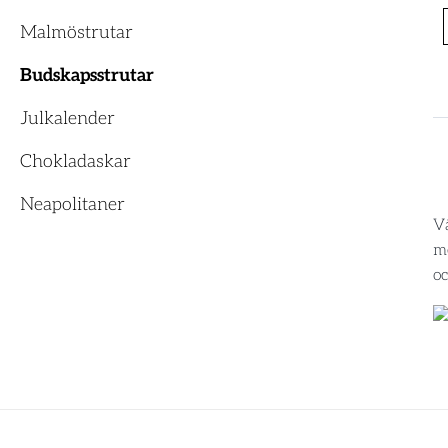
Malmöstrutar
Budskapsstrutar
Julkalender
Chokladaskar
Neapolitaner
V
me
oc