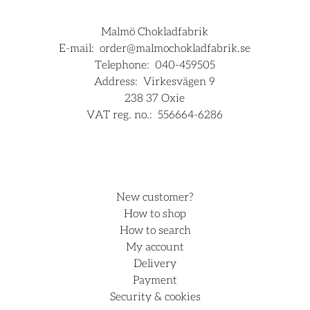
Malmö Chokladfabrik
E-mail:
order@malmochokladfabrik.se
Telephone:
040-459505
Address:
Virkesvägen 9
238 37 Oxie
VAT reg. no.:
556664-6286
For companies
Hjälp
New customer?
How to shop
How to search
My account
Delivery
Payment
Security & cookies