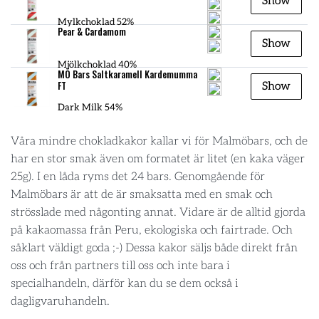
Show
Mylkchoklad 52%
Pear & Cardamom
Show
Mjölkchoklad 40%
MÖ Bars Saltkaramell Kardemumma
FT
Show
Dark Milk 54%
Våra mindre chokladkakor kallar vi för Malmöbars, och de
har en stor smak även om formatet är litet (en kaka väger
25g). I en låda ryms det 24 bars. Genomgående för
Malmöbars är att de är smaksatta med en smak och
strösslade med någonting annat. Vidare är de alltid gjorda
på kakaomassa från Peru, ekologiska och fairtrade. Och
såklart väldigt goda ;-) Dessa kakor säljs både direkt från
oss och från partners till oss och inte bara i
specialhandeln, därför kan du se dem också i
dagligvaruhandeln.