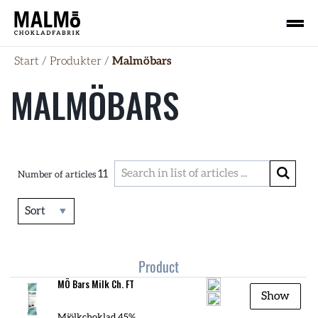
Start
/
Produkter
/
Malmöbars
MALMÖBARS
11
Number of articles
Sort
Product
MÖ Bars Milk Ch. FT
Show
Mjölkchoklad 45%