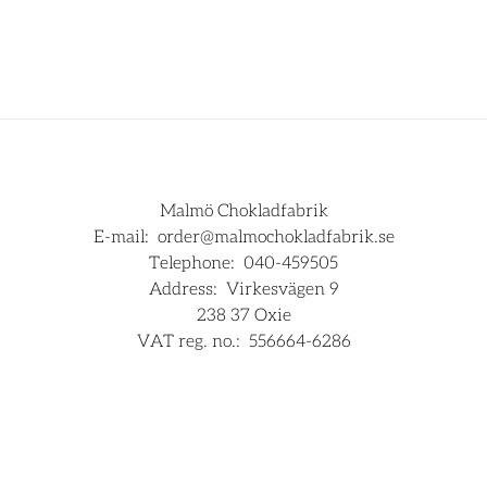
Malmö Chokladfabrik
E-mail:
order@malmochokladfabrik.se
Telephone:
040-459505
Address:
Virkesvägen 9
238 37 Oxie
VAT reg. no.:
556664-6286
For companies