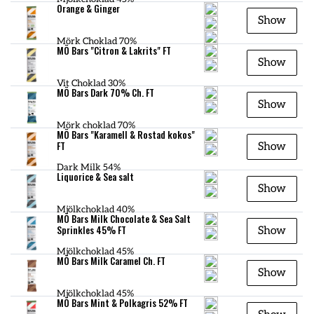
Orange & Ginger
Show
Mörk Choklad 70%
MÖ Bars "Citron & Lakrits" FT
Show
Vit Choklad 30%
MÖ Bars Dark 70% Ch. FT
Show
Mörk choklad 70%
MÖ Bars "Karamell & Rostad kokos"
FT
Show
Dark Milk 54%
Liquorice & Sea salt
Show
Mjölkchoklad 40%
MÖ Bars Milk Chocolate & Sea Salt
Sprinkles 45% FT
Show
Mjölkchoklad 45%
MÖ Bars Milk Caramel Ch. FT
Show
Mjölkchoklad 45%
MÖ Bars Mint & Polkagris 52% FT