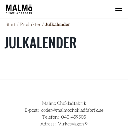
Start
/
Produkter
/
Julkalender
JULKALENDER
Malmö Chokladfabrik
E-post:
order@malmochokladfabrik.se
Telefon:
040-459505
Adress:
Virkesvägen 9